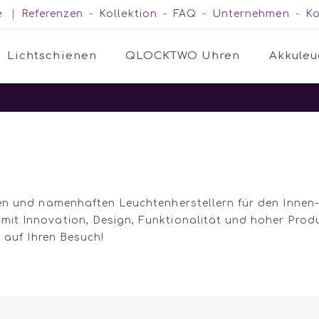
e
|
Referenzen
-
Kollektion
-
FAQ
-
Unternehmen
-
Ko
Lichtschienen
QLOCKTWO Uhren
Akkuleu
en und namenhaften Leuchtenherstellern für den Innen-
t Innovation, Design, Funktionalität und hoher Produk
 auf Ihren Besuch!